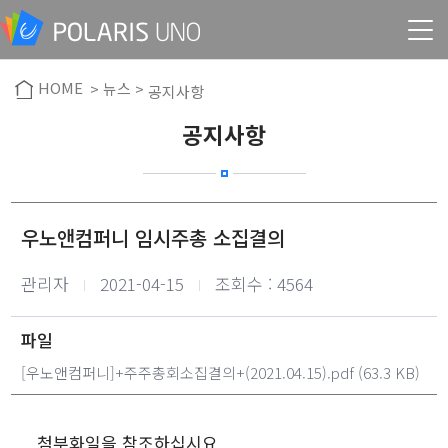
HOME
> 뉴스 >
공지사항
공지사항
우노앤컴퍼니 임시주총 소집결의
작성자
작성일
관리자
2021-04-15
조회수 : 4564
파일
[우노앤컴퍼니]+주주총회소집결의+(2021.04.15).pdf
(63.3 KB)
첨부화일을 참조하십시요