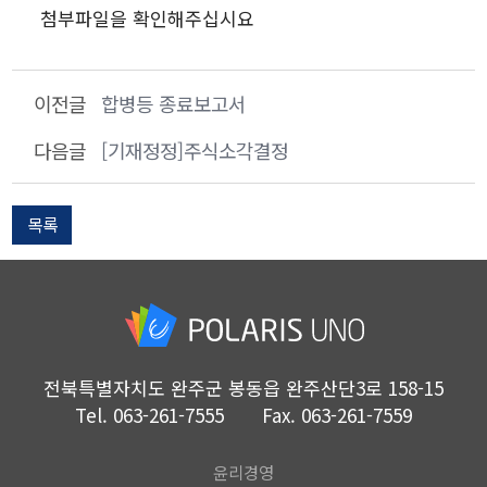
첨부파일을 확인해주십시요
이전글
합병등 종료보고서
다음글
[기재정정]주식소각결정
목록
전북특별자치도 완주군 봉동읍 완주산단3로 158-15
Tel.
063-261-7555
Fax.
063-261-7559
윤리경영