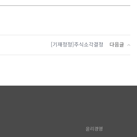
[기재정정]주식소각결정
다음글
윤리경영