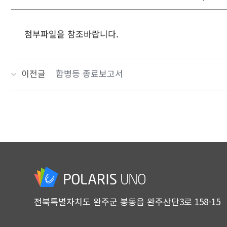
첨부파일을 참조바랍니다.
이전글
합병등 종료보고서
전북특별자치도 완주군 봉동읍 완주산단3로 158-15