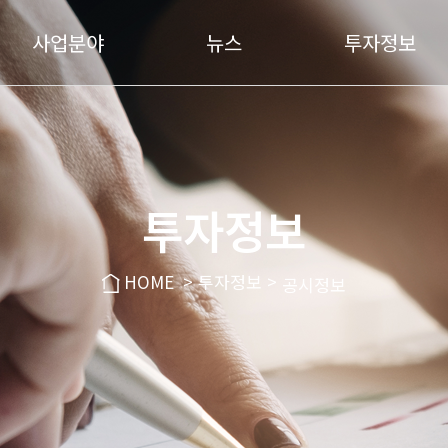
사업분야
뉴스
투자정보
합성사사업
뉴스
투자정보
공지사항
공시정보
PVC사
브레이드사
투자정보
고열사
Wig Oil & Glue
HOME
> 투자정보 >
공시정보
화학사업
광학소재
화학 임가공