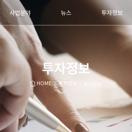
사업분야
뉴스
투자정보
합성사사업
뉴스
투자정보
공지사항
공시정보
PVC사
브레이드사
투자정보
고열사
Wig Oil & Glue
HOME
> 투자정보 >
공시정보
화학사업
광학소재
화학 임가공