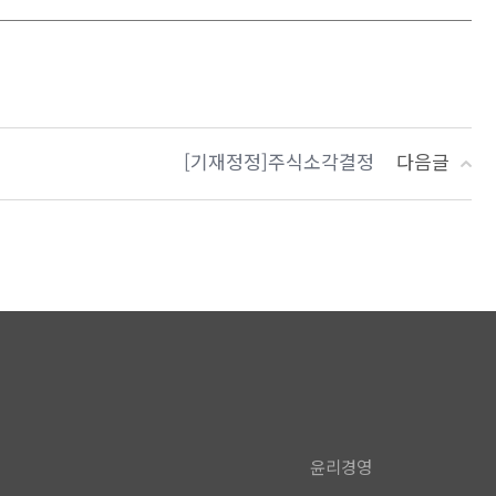
[기재정정]주식소각결정
다음글
윤리경영