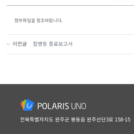
첨부파일을 참조바랍니다.
이전글
합병등 종료보고서
전북특별자치도 완주군 봉동읍 완주산단3로 158-15